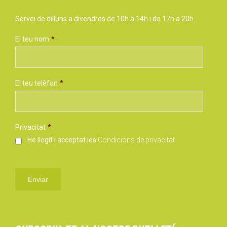
Servei de dilluns a divendres de 10h a 14h i de 17h a 20h.
El teu nom
*
El teu telèfon
*
Privacitat
*
He llegit i acceptat les
Condicions de privacitat