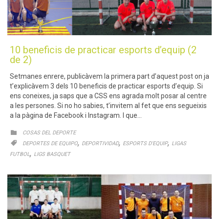
10 beneficis de practicar esports d’equip (2
de 2)
Setmanes enrere, publicàvem la primera part d’aquest post on ja
t’explicàvem 3 dels 10 beneficis de practicar esports d’equip. Si
ens coneixes, ja saps que a CSS ens agrada molt posar al centre
a les persones. Si no ho sabies, t’invitem al fet que ens segueixis
a la pàgina de Facebook i Instagram. I que…
CATEGORY

COSAS DEL DEPORTE
CATEGORY
,
,
,

DEPORTES DE EQUIPO
DEPORTIVIDAD
ESPORTS D'EQUIP
LIGAS
,
FUTBOL
LIGS BASQUET