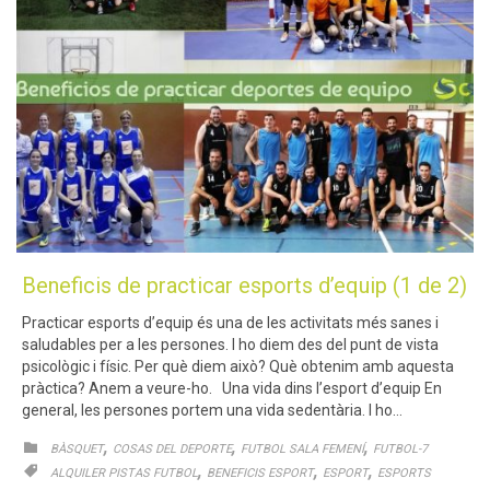
Beneficis de practicar esports d’equip (1 de 2)
Practicar esports d’equip és una de les activitats més sanes i
saludables per a les persones. I ho diem des del punt de vista
psicològic i físic. Per què diem això? Què obtenim amb aquesta
pràctica? Anem a veure-ho. Una vida dins l’esport d’equip En
general, les persones portem una vida sedentària. I ho…
CATEGORY
,
,
,

BÀSQUET
COSAS DEL DEPORTE
FUTBOL SALA FEMENÍ
FUTBOL-7
CATEGORY
,
,
,

ALQUILER PISTAS FUTBOL
BENEFICIS ESPORT
ESPORT
ESPORTS