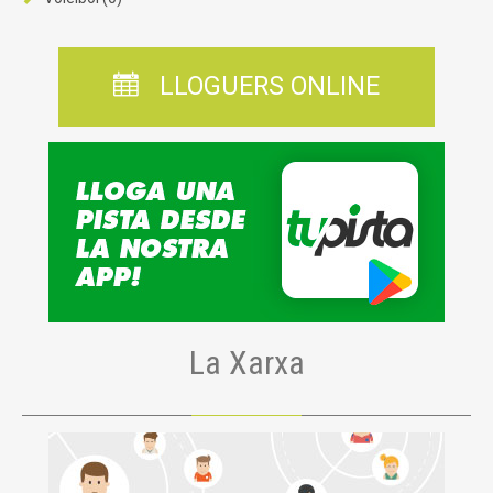

LLOGUERS ONLINE
La Xarxa