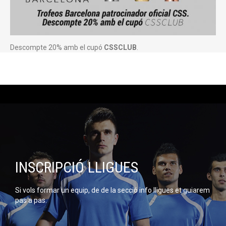
Descompte 20% amb el cupó
CSSCLUB
.
INSCRIPCIÓ LLIGUES
Si vols formar un equip, de de la secció info lligues et guiarem
pas a pas.