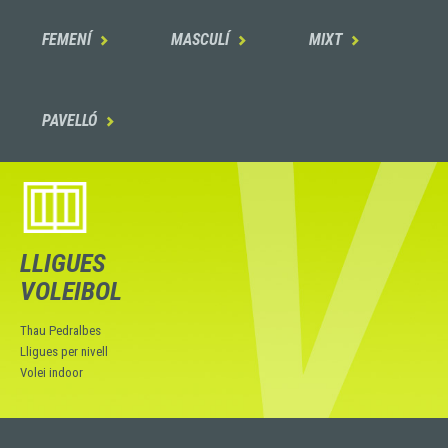
FEMENÍ
MASCULÍ
MIXT



PAVELLÓ

LLIGUES
VOLEIBOL
Thau Pedralbes
Lligues per nivell
Volei indoor