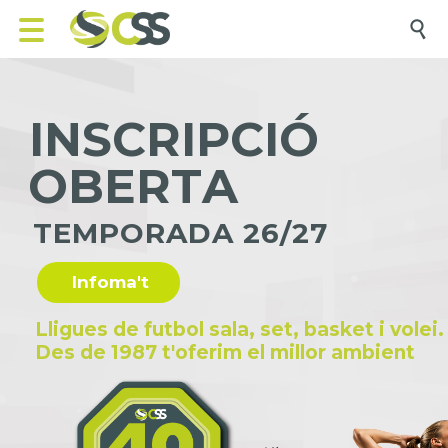

I
N
S
C
R
I
P
C
I
Ó
O
B
E
R
T
A
T
E
M
P
O
R
A
D
A
2
6
/
2
7
Infoma't
Lligues de futbol sala, set, basket i volei.
Des de 1987 t'oferim el millor ambient