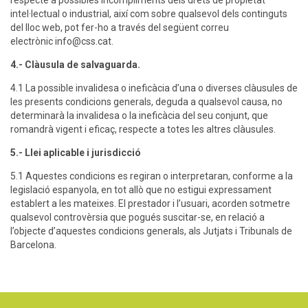
respecte a possibles incompliments dels drets de propietat
intel·lectual o industrial, així com sobre qualsevol dels continguts
del lloc web, pot fer-ho a través del següent correu
electrònic info@css.cat.
4.-
Clàusula de salvaguarda.
4.1 La possible invalidesa o ineficàcia d’una o diverses clàusules de
les presents condicions generals, deguda a qualsevol causa, no
determinarà la invalidesa o la ineficàcia del seu conjunt, que
romandrà vigent i eficaç, respecte a totes les altres clàusules.
5.-
Llei aplicable i jurisdicció
5.1 Aquestes condicions es regiran o interpretaran, conforme a la
legislació espanyola, en tot allò que no estigui expressament
establert a les mateixes. El prestador i l’usuari, acorden sotmetre
qualsevol controvèrsia que pogués suscitar-se, en relació a
l’objecte d’aquestes condicions generals, als Jutjats i Tribunals de
Barcelona.