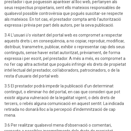
prestador i que poguessin aparèixer al lloc web, pertanyen als
seus respectius propietaris, sent ells mateixos responsables de
qualsevol possible controvèrsia que pogués suscitar-se respecte
als mateixos. En tot cas, el prestador compta amb l’autorització
expressa i prèvia per part dels autors, per la seva publicació.
3.4 L’usuari i/o visitant del portal web es compromet a respectar
aquests drets i, en conseqüència, a no copiar, reproduir, modificar,
distribuir, transmetre, publicar, exhibir o representar cap dels seus
continguts, sense haver estat autoritzat, prèviament, de forma
expressa i per escrit, pel prestador. A més a més, es compromet a
no fer cap altra activitat que pogués infringir els drets de propietat
intel·lectual del prestador, col·laboradors, patrocinadors, o de la
resta d’usuaris del portal web.
3.5 El prestador podrà impedir la publicació d’un determinat
contingut, o eliminar-ho del portal, en cas que consideri que pot
existir alguna vulneració de la legalitat vigent, o dels drets de
tercers, o rebés alguna comunicació en aquest sentit. La indicada
retirada no donarà lloc a la percepció d’indemnització de cap
mena.
3.6 Per realitzar qualsevol mena d’observació o comentari,