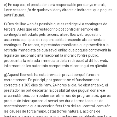
e) En cap cas, el prestador serà responsable per danys morals,
lucre cessant i/o de qualsevol dany directe o indirecte, que pogués
patir l’usuari.
f) Des del lloc web és possible que es redirigeixi a continguts de
tercers. Atès que el prestador no pot controlar sempre els
continguts introduïts pels tercers, al seu lloc web, aquest no
assumeix cap tipus de responsabilitat respecte als esmentats
continguts. En tot cas, el prestador manifesta que procedirà a la
retirada immediata de qualsevol enllaç que pogués contravenir la
legislació nacional o internacional, la moral o l’ordre públic,
procedint a la retirada immediata de la redirecció al dit lloc web,
informant de les autoritats competents el contingut en qüestió.
g)Aquest lloc web ha estat revisat i provat perquè funcioni
correctament. En principi, pot garantir-se el funcionament
correcte els 365 dies de l’any, 24 hores al dia. No obstant això, el
prestador no pot descartar la possibilitat que puguin donar-se
circumstàncies, com poden ser els errors de programació, que es
produeixin interrupcions al servei per dur a terme tasques de
manteniment o que succeeixin fets fora del seu control, com són
les causes de força major, catàstrofes naturals, accions de
hackers o crackers, vagues, o circumstàncies semblants que facin