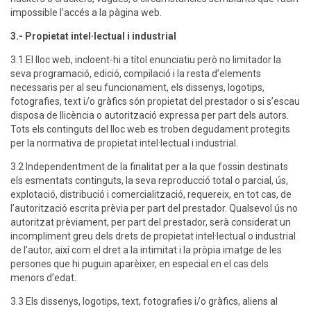
impossible l’accés a la pàgina web.
3.- Propietat intel·lectual i industrial
3.1 El lloc web, incloent-hi a títol enunciatiu però no limitador la
seva programació, edició, compilació i la resta d’elements
necessaris per al seu funcionament, els dissenys, logotips,
fotografies, text i/o gràfics són propietat del prestador o si s’escau
disposa de llicència o autorització expressa per part dels autors.
Tots els continguts del lloc web es troben degudament protegits
per la normativa de propietat intel·lectual i industrial.
3.2 Independentment de la finalitat per a la que fossin destinats
els esmentats continguts, la seva reproducció total o parcial, ús,
explotació, distribució i comercialització, requereix, en tot cas, de
l’autorització escrita prèvia per part del prestador. Qualsevol ús no
autoritzat prèviament, per part del prestador, serà considerat un
incompliment greu dels drets de propietat intel·lectual o industrial
de l’autor, així com el dret a la intimitat i la pròpia imatge de les
persones que hi puguin aparèixer, en especial en el cas dels
menors d’edat.
3.3 Els dissenys, logotips, text, fotografies i/o gràfics, aliens al