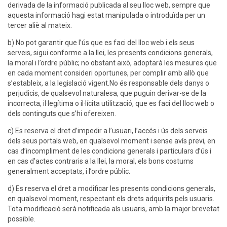
derivada de la informació publicada al seu lloc web, sempre que
aquesta informació hagi estat manipulada o introduïda per un
tercer aliè al mateix.
b) No pot garantir que l’ús que es faci del lloc web i els seus
serveis, sigui conforme a la llei, les presents condicions generals,
la moral i l’ordre públic; no obstant això, adoptarà les mesures que
en cada moment consideri oportunes, per complir amb allò que
s’estableix, a la legislació vigent.No és responsable dels danys o
perjudicis, de qualsevol naturalesa, que puguin derivar-se de la
incorrecta, il·legítima o il·lícita utilització, que es faci del lloc web o
dels continguts que s’hi ofereixen.
c) Es reserva el dret d’impedir a l’usuari, l’accés i ús dels serveis
dels seus portals web, en qualsevol moment i sense avís previ, en
cas d’incompliment de les condicions generals i particulars d’ús i
en cas d’actes contraris a la llei, la moral, els bons costums
generalment acceptats, i l’ordre públic.
d) Es reserva el dret a modificar les presents condicions generals,
en qualsevol moment, respectant els drets adquirits pels usuaris.
Tota modificació serà notificada als usuaris, amb la major brevetat
possible.