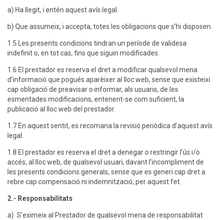
a) Ha llegit, i entén aquest avís legal.
b) Que assumeix, i accepta, totes les obligacions que s’hi disposen.
1.5 Les presents condicions tindran un període de validesa
indefinit o, en tot cas, fins que siguin modificades.
1.6 El prestador es reserva el dret a modificar qualsevol mena
d’informació que pogués aparèixer al lloc web, sense que existeixi
cap obligació de preavisar o informar, als usuaris, de les
esmentades modificacions, entenent-se com suficient, la
publicació al lloc web del prestador.
1.7 En aquest sentit, es recomana la revisió periòdica d’aquest avís
legal.
1.8 El prestador es reserva el dret a denegar o restringir l’ús i/o
accés, al lloc web, de qualsevol usuari, davant l’incompliment de
les presents condicions generals, sense que es generi cap dret a
rebre cap compensació ni indemnització, per aquest fet.
2.- Responsabilitats
a) S’eximeix al Prestador de qualsevol mena de responsabilitat