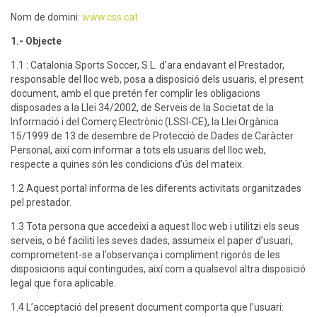
Nom de domini:
www.css.cat
1.- Objecte
1.1 : Catalonia Sports Soccer, S.L. d’ara endavant el Prestador,
responsable del lloc web, posa a disposició dels usuaris, el present
document, amb el que pretén fer complir les obligacions
disposades a la Llei 34/2002, de Serveis de la Societat de la
Informació i del Comerç Electrònic (LSSI-CE), la Llei Orgànica
15/1999 de 13 de desembre de Protecció de Dades de Caràcter
Personal, així com informar a tots els usuaris del lloc web,
respecte a quines són les condicions d’ús del mateix.
1.2 Aquest portal informa de les diferents activitats organitzades
pel prestador.
1.3 Tota persona que accedeixi a aquest lloc web i utilitzi els seus
serveis, o bé faciliti les seves dades, assumeix el paper d’usuari,
comprometent-se a l’observança i compliment rigorós de les
disposicions aquí contingudes, així com a qualsevol altra disposició
legal que fora aplicable.
1.4 L’acceptació del present document comporta que l’usuari: