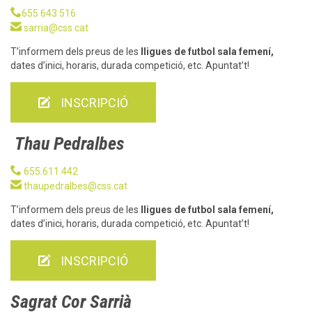

655 643 516

sarria@css.cat
T’informem dels preus de les
lligues de futbol sala femení,
dates d’inici, horaris, durada competició, etc. Apuntat’t!

INSCRIPCIÓ
Thau Pedralbes

655.611.442

thaupedralbes@css.cat
T’informem dels preus de les
lligues de futbol sala femení,
dates d’inici, horaris, durada competició, etc. Apuntat’t!

INSCRIPCIÓ
Sagrat Cor Sarrià