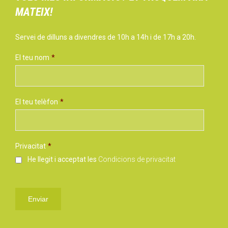
MATEIX!
Servei de dilluns a divendres de 10h a 14h i de 17h a 20h.
El teu nom
*
El teu telèfon
*
Privacitat
*
He llegit i acceptat les
Condicions de privacitat