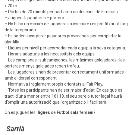
x 20 m.
– Partits de 20 minuts per part amb un descans de 5 minuts.
– Juguen 4 jugadores + portera.
– No hi ha un màxim de jugadores a inscriure i es pot fitxar al llarg
de la temporada.
– Es poden incorporar jugadores provisionals per completar la
plantilla.
– Lligues per nivell per acomodar cada equip a la seva categoria.
– Horaris adaptats a les necessitats dels equips.
– Les campiones i subcampiones, les màximes golejadores i les
porteres menys golejades reben trofeu.
– Les jugadores s’han de presentar correctament uniformades i
amb el dorsal corresponent.
– Normativa i reglament propis orientats al Fair Play.
– Totes les participants han de ser major d’edat. En cas que es
tracti d’una menor entre 16 i 18, el seu pare o tutor legal haurà
d’omplir una autorització que l’organització li facilitarà.
On es juguen les
lligues
de
Futbol sala femení
?
Sarrià