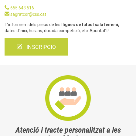

655 643 516

sagratcor@css.cat
T’informem dels preus de les
lligues de futbol sala femení,
dates d’inici, horaris, durada competició, etc. Apuntat’t!

INSCRIPCIÓ
Atenció i tracte personalitzat a les