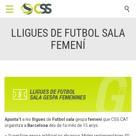

LLIGUES DE FUTBOL SALA
FEMENÍ
Apunta’t
a les
lligues
de
Futbol sala
gespa
femení
que CSS.CAT
organitza
a
Barcelona
des de fa més de 15 anys.
– Superfície gespa artificial no abrasiva. Mides reglamentàries 40