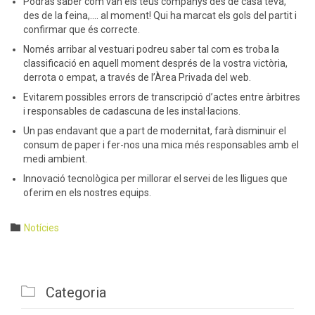
Podràs saber com van els teus companys des de casa teva,
des de la feina,…. al moment! Qui ha marcat els gols del partit i
confirmar que és correcte.
Només arribar al vestuari podreu saber tal com es troba la
classificació en aquell moment després de la vostra victòria,
derrota o empat, a través de l’Àrea Privada del web.
Evitarem possibles errors de transcripció d’actes entre àrbitres
i responsables de cadascuna de les instal·lacions.
Un pas endavant que a part de modernitat, farà disminuir el
consum de paper i fer-nos una mica més responsables amb el
medi ambient.
Innovació tecnològica per millorar el servei de les lligues que
oferim en els nostres equips.
Category

Notícies

Categoria