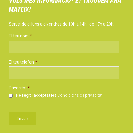
VOLS MÉS INFORMACIÓ? ET TRUQUEM ARA
MATEIX!
Servei de dilluns a divendres de 10h a 14h i de 17h a 20h.
El teu nom
*
El teu telèfon
*
Privacitat
*
He llegit i acceptat les
Condicions de privacitat