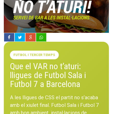
FUTBOL I TERCER TEMPS
Que el VAR no t’aturi:
lligues de Futbol Sala i
Futbol 7 a Barcelona
A les lligues de CSS el partit no s’acaba
amb el xiulet final. Futbol Sala i Futbol 7
amb bon ambient, instal·lacions de