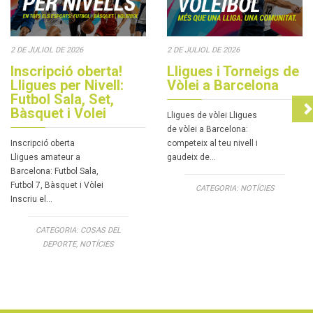
2 DE JULIOL DE 2026
2 DE JULIOL DE 2026
Inscripció oberta!
Lligues i Torneigs de
Lligues per Nivell:
Vòlei a Barcelona
Futbol Sala, Set,
Bàsquet i Volei
Lligues de vòlei Lligues
de vòlei a Barcelona:
Inscripció oberta
competeix al teu nivell i
Lligues amateur a
gaudeix de…
Barcelona: Futbol Sala,
Futbol 7, Bàsquet i Vòlei
CATEGORIA:
NOTÍCIES
Inscriu el…
CATEGORIA:
COSAS DEL
DEPORTE
,
NOTÍCIES