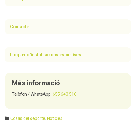
Contacte
Lloguer d’instal·lacions esportives
Més informació
Telèfon / WhatsApp:
655 643 516
Category

Cosas del deporte
,
Notícies