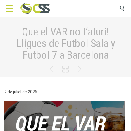

Que el VAR no t’aturi!
Lligues de Futbol Sala y
Futbol 7 a Barcelona



2 de juliol de 2026