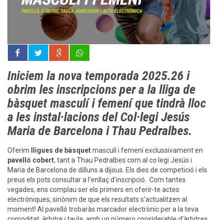
Iniciem la nova temporada 2025.26 i
obrim les inscripcions per a la lliga de
bàsquet masculí i femení que tindrà lloc
a les instal·lacions del Col·legi Jesús
Maria de Barcelona i Thau Pedralbes.
Oferim
lligues de bàsquet
masculí i femení exclussivament en
pavelló cobert
, tant a Thau Pedralbes com al co·legi Jesús i
Maria de Barcelona de dilluns a dijous. Els dies de competició i els
preus els pots consultar a l’enllaç d’inscripció. Com tantes
vegades, ens complau ser els primers en oferir-te actes
electròniques, sinònim de que els resultats s’actualitzen al
moment! Al pavelló trobaràs marcador electrònic per a la teva
comoditat, àrbitre i taula, amb un número considerable d’àrbitres