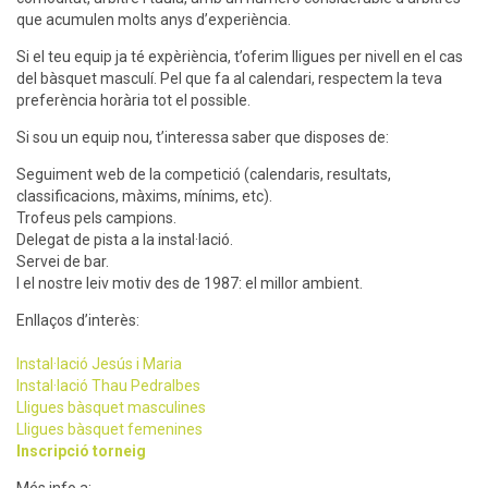
que acumulen molts anys d’experiència.
Si el teu equip ja té expèriència, t’oferim lligues per nivell en el cas
del bàsquet masculí. Pel que fa al calendari, respectem la teva
preferència horària tot el possible.
Si sou un equip nou, t’interessa saber que disposes de:
Seguiment web de la competició (calendaris, resultats,
classificacions, màxims, mínims, etc).
Trofeus pels campions.
Delegat de pista a la instal·lació.
Servei de bar.
I el nostre leiv motiv des de 1987: el millor ambient.
Enllaços d’interès:
Instal·lació Jesús i Maria
Instal·lació Thau Pedralbes
Lligues bàsquet masculines
Lligues bàsquet femenines
Inscripció torneig
Més info a: