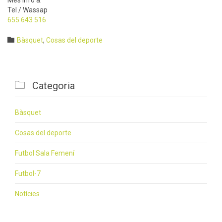
Tel / Wassap
655 643 516
Category

Bàsquet
,
Cosas del deporte

Categoria
Bàsquet
Cosas del deporte
Futbol Sala Femení
Futbol-7
Notícies