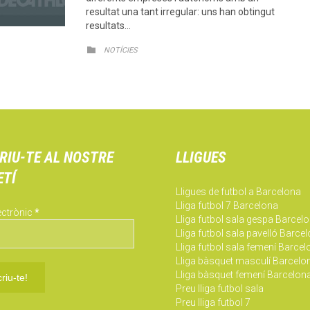
resultat una tant irregular: uns han obtingut
resultats…
CATEGORY

NOTÍCIES
RIU-TE AL NOSTRE
LLIGUES
ETÍ
Lligues de futbol a Barcelona
Lliga futbol 7 Barcelona
ectrònic
*
Lliga futbol sala gespa Barcel
Lliga futbol sala pavelló Barce
Lliga futbol sala femení Barce
Lliga bàsquet masculí Barcelo
Lliga bàsquet femení Barcelon
Preu lliga futbol sala
Preu lliga futbol 7