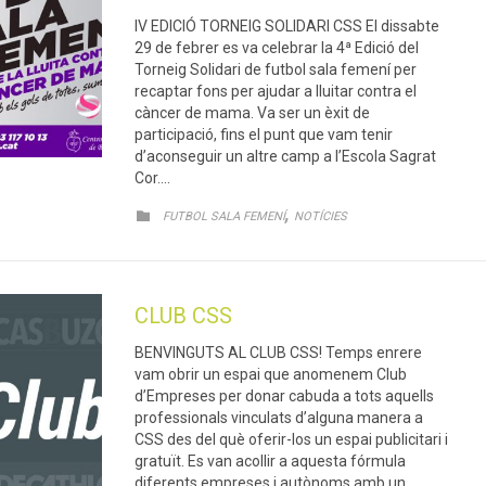
IV EDICIÓ TORNEIG SOLIDARI CSS El dissabte
29 de febrer es va celebrar la 4ª Edició del
Torneig Solidari de futbol sala femení per
recaptar fons per ajudar a lluitar contra el
càncer de mama. Va ser un èxit de
participació, fins el punt que vam tenir
d’aconseguir un altre camp a l’Escola Sagrat
Cor….
CATEGORY
,

FUTBOL SALA FEMENÍ
NOTÍCIES
CLUB CSS
BENVINGUTS AL CLUB CSS! Temps enrere
vam obrir un espai que anomenem Club
d’Empreses per donar cabuda a tots aquells
professionals vinculats d’alguna manera a
CSS des del què oferir-los un espai publicitari i
gratuït. Es van acollir a aquesta fórmula
diferents empreses i autònoms amb un