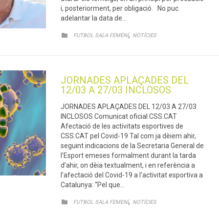
i, posteriorment, per obligació. No puc
adelantar la data de…
CATEGORY
,

FUTBOL SALA FEMENÍ
NOTÍCIES
JORNADES APLAÇADES DEL
12/03 A 27/03 INCLOSOS
JORNADES APLAÇADES DEL 12/03 A 27/03
INCLOSOS Comunicat oficial CSS.CAT
Afectació de les activitats esportives de
CSS.CAT pel Covid-19 Tal com ja dèiem ahir,
seguint indicacions de la Secretaria General de
l’Esport emeses formalment durant la tarda
d’ahir, on dèia textualment, i en referència a
l’afectació del Covid-19 a l’activitat esportiva a
Catalunya: “Pel que…
CATEGORY
,

FUTBOL SALA FEMENÍ
NOTÍCIES