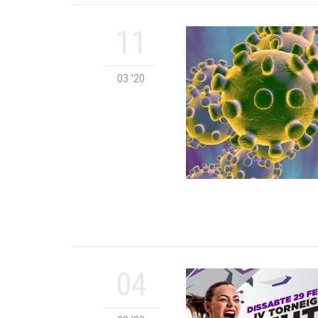
11
03 '20
04