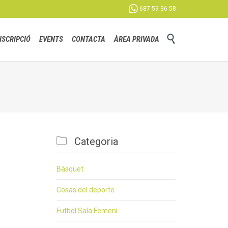

687 59 36 58
Skip

NSCRIPCIÓ
EVENTS
CONTACTA
ÀREA PRIVADA
to
content

Categoria
Bàsquet
Cosas del deporte
Futbol Sala Femení