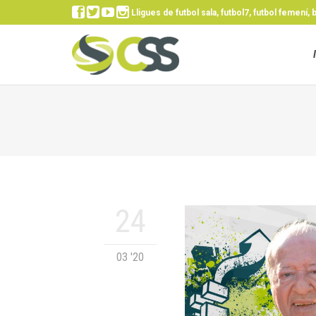




Lligues de futbol sala, futbol7, futbol femení, 
24
03 '20