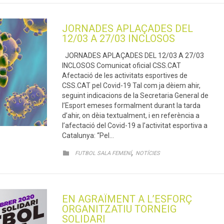
JORNADES APLAÇADES DEL
12/03 A 27/03 INCLOSOS
JORNADES APLAÇADES DEL 12/03 A 27/03
INCLOSOS Comunicat oficial CSS.CAT
Afectació de les activitats esportives de
CSS.CAT pel Covid-19 Tal com ja dèiem ahir,
seguint indicacions de la Secretaria General de
l’Esport emeses formalment durant la tarda
d’ahir, on dèia textualment, i en referència a
l’afectació del Covid-19 a l’activitat esportiva a
Catalunya: “Pel…
CATEGORY
,

FUTBOL SALA FEMENÍ
NOTÍCIES
EN AGRAÏMENT A L’ESFORÇ
ORGANITZATIU TORNEIG
SOLIDARI