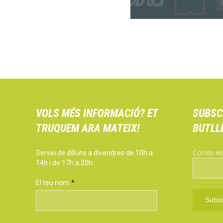
VOLS MÉS INFORMACIÓ? ET
SUBSC
TRUQUEM ARA MATEIX!
BUTLL
Servei de dilluns a divendres de 10h a
Correu el
14h i de 17h a 20h.
El teu nom
*