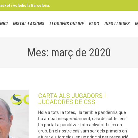
basket i voleibol a Barcelona.
INICI
INSTAL·LACIONS
LLOGUERS ONLINE
BLOG
INFO LLIGUES
I
Mes: març de 2020
CARTA ALS JUGADORS I
JUGADORES DE CSS
Hola a tots i a totes, la terrible pandèmia que
ha arribat inesperadament, casi de sobte, ens
ha portat a paralitzar tota activitat física en
grup. En el nostre cas vam ser dels primers en
aturar els torneigs, en un principi per precaució