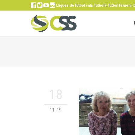




Lligues de futbol sala, futbol7, futbol femení, 
18
11 '19