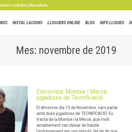
basket i voleibol a Barcelona.
INICI
INSTAL·LACIONS
LLOGUERS ONLINE
BLOG
INFO LLIGUES
I
Mes: novembre de 2019
Entrevista: Montse i Mercè,
jugadores de Tecnificació
El dimecres dia 13 de Novembre, vam parlar
amb dues jugadores de TECNIFICACIÓ. Es
tracta de la Montse i la Mercè, que molt
amablement van deixar de banda
l’entrenament per uns minuts. He de dir que