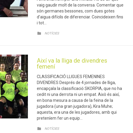
vaig gaudir molt de la conversa. Comentar que
són germanes bessones, com dues gotes
d’aigua difícils de diferenciar. Coincideixen fins
i tot…
CATEGORY

NOTÍCIES
Així va la lliga de divendres
femení
CLASSIFICACIÓ LLIGUES FEMENINES
DIVENDRES Després de 4 jornades de lliga,
encapçala la classificació SKORPIA, que no ha
cedit ni una derrota ni un empat. Això és així,
en bona mesura a causa de la feina de la
jugadora (una gran jugadora), Kira Muhe;
aquesta, era una de les jugadores, amb qui
preteníem fer un equip…
CATEGORY

NOTÍCIES