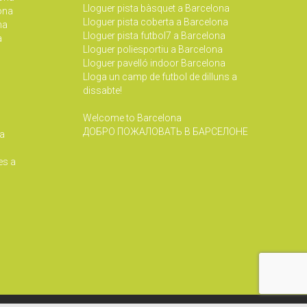
Lloguer pista bàsquet a Barcelona
lona
Lloguer pista coberta a Barcelona
na
Lloguer pista futbol7 a Barcelona
a
Lloguer poliesportiu a Barcelona
Lloguer pavelló indoor Barcelona
Lloga un camp de futbol de dilluns a
dissabte!
Welcome to Barcelona
ДОБРО ПОЖАЛОВАТЬ В БАРСЕЛОНЕ
 a
es a