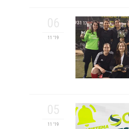
06
11 '19
05
11 '19