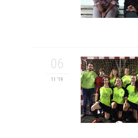
06
11 '19