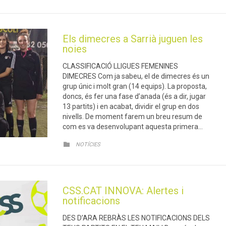
Els dimecres a Sarrià juguen les
noies
CLASSIFICACIÓ LLIGUES FEMENINES
DIMECRES Com ja sabeu, el de dimecres és un
grup únic i molt gran (14 equips). La proposta,
doncs, és fer una fase d’anada (és a dir, jugar
13 partits) i en acabat, dividir el grup en dos
nivells. De moment farem un breu resum de
com es va desenvolupant aquesta primera…
CATEGORY

NOTÍCIES
CSS.CAT INNOVA: Alertes i
notificacions
DES D’ARA REBRÀS LES NOTIFICACIONS DELS