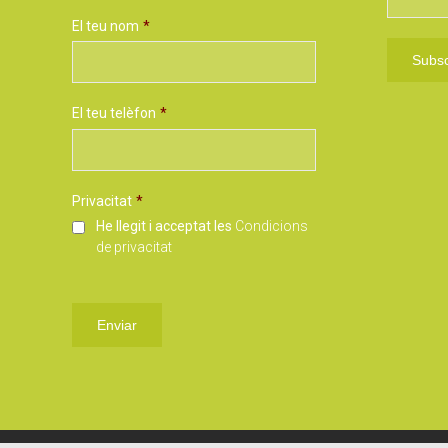
El teu nom
*
El teu telèfon
*
Privacitat
*
He llegit i acceptat les
Condicions
de privacitat