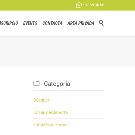

687 59 36 58
Skip

NSCRIPCIÓ
EVENTS
CONTACTA
ÀREA PRIVADA
to
content

Categoria
Bàsquet
Cosas del deporte
Futbol Sala Femení