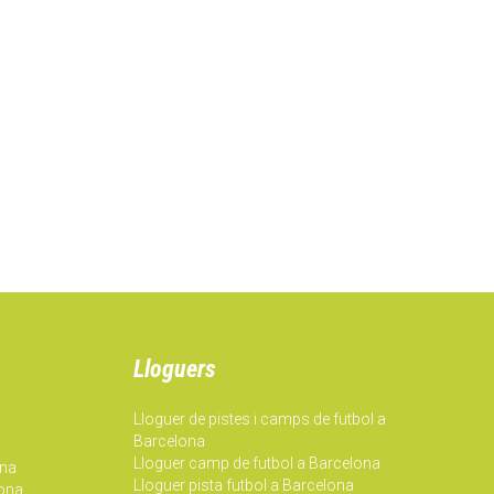
Lloguers
Lloguer de pistes i camps de futbol a
Barcelona
Lloguer camp de futbol a Barcelona
ona
Lloguer pista futbol a Barcelona
lona