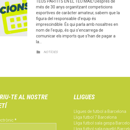
TEUS PARTITS EN EL TEU MAIL! Després de
més de 30 anys organitzant competicions
esportives de caràcter amateur, sabem que la
figura del responsable d’equip és
imprescindible. És qui parla amb nosaltres en
nom de l’equip, és qui s’encarrega de
comunicar els imports que s’han de pagar a
la…
CATEGORY

NOTÍCIES
RIU-TE AL NOSTRE
LLIGUES
ETÍ
Lligues de futbol a Barcelona
Lliga futbol 7 Barcelona
ectrònic
*
Lliga futbol sala gespa Barcel
Lliga futbol sala pavelló Barce