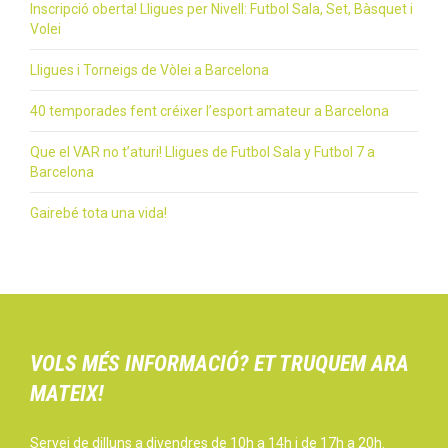
Inscripció oberta! Lligues per Nivell: Futbol Sala, Set, Bàsquet i
Volei
Lligues i Torneigs de Vòlei a Barcelona
40 temporades fent créixer l’esport amateur a Barcelona
Que el VAR no t’aturi! Lligues de Futbol Sala y Futbol 7 a
Barcelona
Gairebé tota una vida!
VOLS MÉS INFORMACIÓ? ET TRUQUEM ARA
MATEIX!
Servei de dilluns a divendres de 10h a 14h i de 17h a 20h.