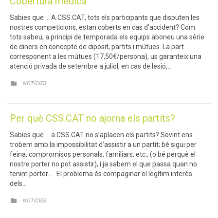
Cobertura mèdica
Sabies que … A CSS.CAT, tots els participants que disputen les
nostres competicions, estan coberts en cas d’accident? Com
tots sabeu, a principi de temporada els equips aboneu una sèrie
de diners en concepte de dipòsit, partits i mútues. La part
corresponent a les mútues (17,50€/persona), us garanteix una
atenció privada de setembre a juliol, en cas de lesió,…
CATEGORY

NOTÍCIES
Per què CSS.CAT no ajorna els partits?
Sabies que … a CSS.CAT no s’aplacen els partits? Sovint ens
trobem amb la impossibilitat d’assistir a un partit; bé sigui per
feina, compromisos personals, familiars, etc., (o bé perquè el
nostre porter no pot assistir), i ja sabem el que passa quan no
tenim porter… El problema és compaginar el legítim interès
dels…
CATEGORY

NOTÍCIES