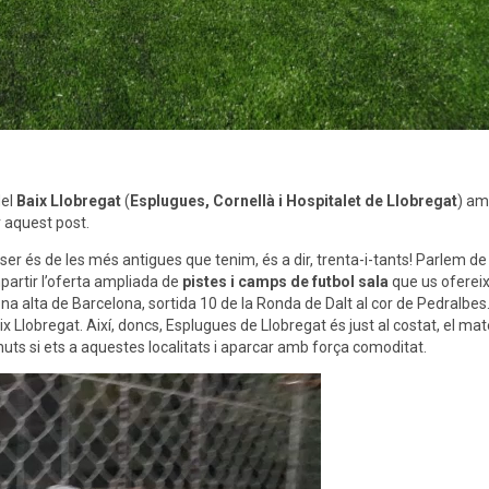
del
Baix Llobregat
(
Esplugues, Cornellà i Hospitalet de Llobregat
) a
r aquest post.
er és de les més antigues que tenim, és a dir, trenta-i-tants! Parlem de
partir l’oferta ampliada de
pistes i camps de futbol sala
que us ofereix
a alta de Barcelona, sortida 10 de la Ronda de Dalt al cor de Pedralbes. 
x Llobregat. Així, doncs, Esplugues de Llobregat és just al costat, el mat
inuts si ets a aquestes localitats i aparcar amb força comoditat.