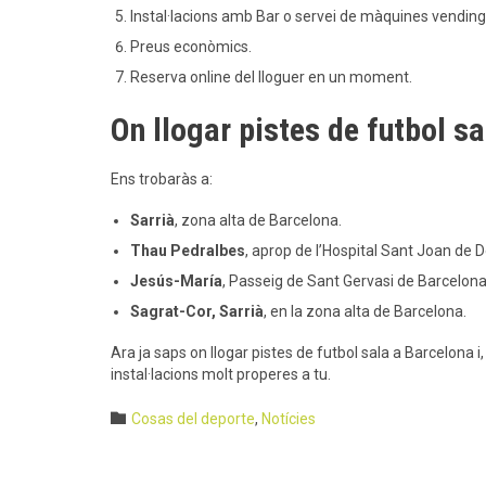
Instal·lacions amb Bar o servei de màquines vending
Preus econòmics.
Reserva online del lloguer en un moment.
On llogar pistes de futbol s
Ens trobaràs a:
Sarrià
, zona alta de Barcelona.
Thau Pedralbes
, aprop de l’Hospital Sant Joan de 
Jesús-María
, Passeig de Sant Gervasi de Barcelona
Sagrat-Cor, Sarrià
, en la zona alta de Barcelona.
Ara ja saps on llogar pistes de futbol sala a Barcelona 
instal·lacions molt properes a tu.
Category

Cosas del deporte
,
Notícies