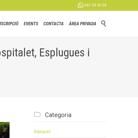

687 59 36 58
Skip

NSCRIPCIÓ
EVENTS
CONTACTA
ÀREA PRIVADA
to
content
spitalet, Esplugues i

Categoria
Bàsquet