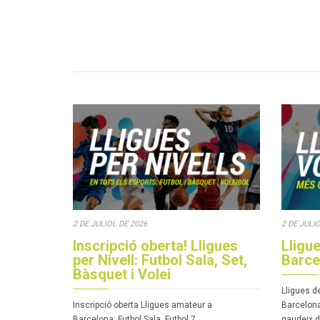
2 DE JULIOL DE 2026
2 DE JULI
Inscripció oberta! Lligues
Lligue
per Nivell: Futbol Sala, Set,
Barce
Bàsquet i Volei
Lligues de
Inscripció oberta Lligues amateur a
Barcelona:
Barcelona: Futbol Sala, Futbol 7,
gaudeix 