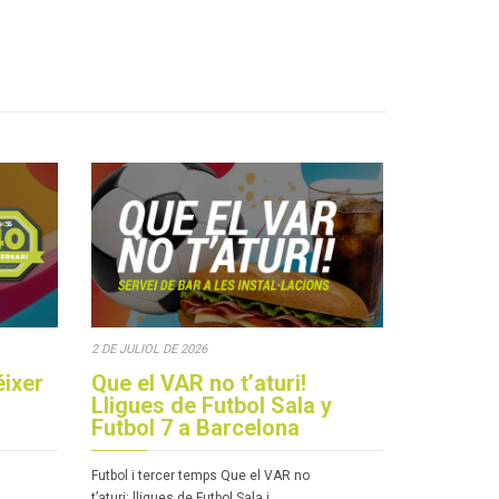
2 DE JULIOL DE 2026
éixer
Que el VAR no t’aturi!
13 DE MARÇ D
Lligues de Futbol Sala y
Gairebé 
Futbol 7 a Barcelona
CSS.cat va né
Futbol i tercer temps Que el VAR no
no existia in
t’aturi: lligues de Futbol Sala i