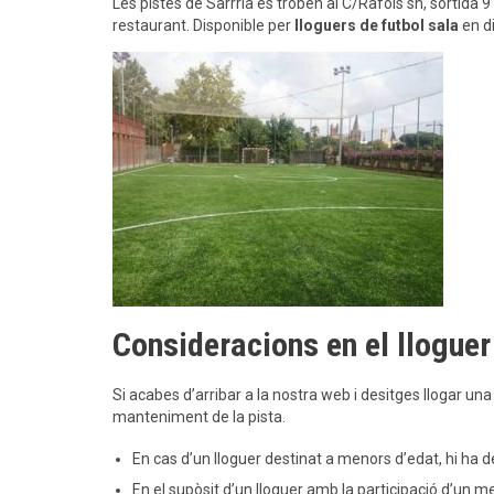
Les pistes de Sarrrià es troben al C/Ràfols sn, sortida 9 
restaurant. Disponible per
lloguers de futbol sala
en d
Consideracions en el lloguer
Si acabes d’arribar a la nostra web i desitges llogar un
manteniment de la pista.
En cas d’un lloguer destinat a menors d’edat, hi ha
En el supòsit d’un lloguer amb la participació d’un m