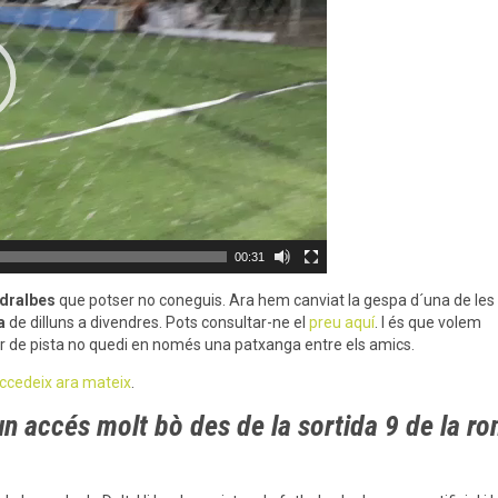
00:31
edralbes
que potser no coneguis. Ara hem canviat la gespa d´una de les
a
de dilluns a divendres. Pots consultar-ne el
preu aquí
. I és que volem
uer de pista no quedi en només una patxanga entre els amics.
 accedeix ara mateix
.
 un accés molt bò des de la sortida 9 de la r