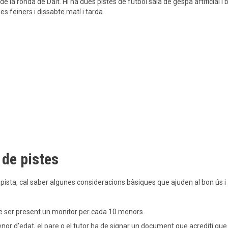
de la ronda de Dalt. Hi ha dues pistes de futbol sala de gespa artificial i 
ies feiners i dissabte matí i tarda.
 de pistes
a pista, cal saber algunes consideracions bàsiques que ajuden al bon ús i
 de ser present un monitor per cada 10 menors.
enor d’edat, el pare o el tutor ha de signar un document que acrediti que