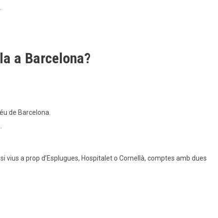
.
ala a Barcelona?
Déu de Barcelona.
.
i, si vius a prop d’Esplugues, Hospitalet o Cornellà, comptes amb dues