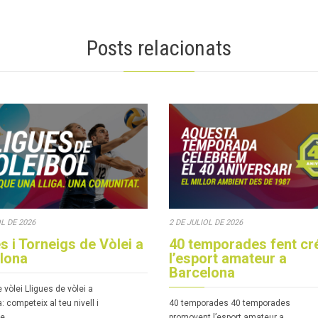
Posts relacionats
OL DE 2026
2 DE JULIOL DE 2026
s i Torneigs de Vòlei a
40 temporades fent cr
lona
l’esport amateur a
Barcelona
 vòlei Lligues de vòlei a
 competeix al teu nivell i
40 temporades 40 temporades
de…
promovent l’esport amateur a