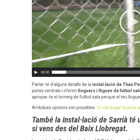
00:00
Parlar-te d’alguns detalls de la
instal·lació de Thau P
pistes centrals i oferim
lloguers i lligues de futbol sal
apropar-te el torneig de futbol sala perquè el teu llog
Ambdues opcions són possibles.
Si vols llogar la pista
També la instal·lació de Sarrià té
si vens des del Baix Llobregat.