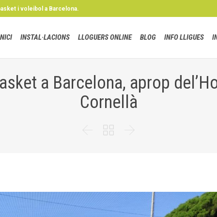
basket i voleibol a Barcelona.
INICI
INSTAL·LACIONS
LLOGUERS ONLINE
BLOG
INFO LLIGUES
I
asket a Barcelona, aprop del’Ho
Cornellà


