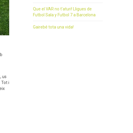
Que el VAR no t’aturi! Lligues de
Futbol Sala y Futbol 7 a Barcelona
Gairebé tota una vida!
mb
, us
Tot i
eix