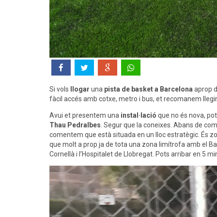
Si vols
llogar
una
pista de basket a Barcelona
aprop 
fàcil accés amb cotxe, metro i bus, et recomanem llegi
Avui et presentem una
instal·lació
que no és nova, pots
Thau Pedralbes
. Segur que la coneixes. Abans de com
comentem que està situada en un lloc estratègic. És zon
que molt a prop ja de tota una zona limítrofa amb el Bai
Cornellà i l’Hospitalet de Llobregat. Pots arribar en 5 m
Reproductor
de
vídeo