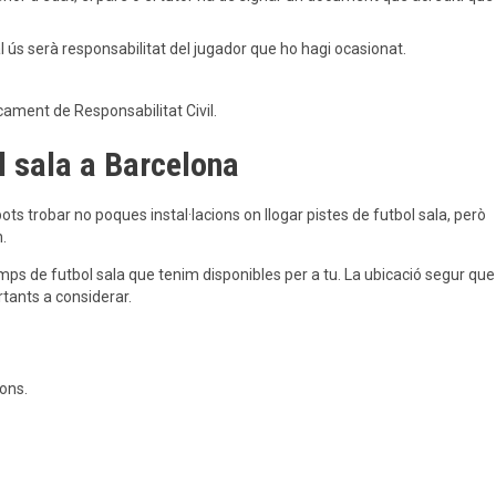
al ús serà responsabilitat del jugador que ho hagi ocasionat.
icament de Responsabilitat Civil.
ol sala a Barcelona
ts trobar no poques instal·lacions on llogar pistes de futbol sala, però
.
amps de futbol sala que tenim disponibles per a tu. La ubicació segur que
rtants a considerar.
ions.