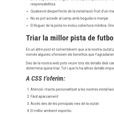
responsabilitza.
Qualsevol desperfecte de la instal·lació fruit d’un m
No es pot accedir al camp amb beguda ni menjar.
El lloguer de la pista no inclou cobertura mèdica. Ún
Triar la millor pista de futb
En un altre post et comentàvem que a la nostra ciutat po
només algunes ofereixen els beneficis que t’agradarien
Des de la nostra web pots veure tots els detalls dels c
determina quina triar. Tot i que hi ha altres detalls impo
A CSS t’oferim:
Atenció i tracte personalitzat a les nostres instal·lac
Fàcil aparcament.
Accés des de les principals vies de la ciutat.
El millor ambient esportiu.