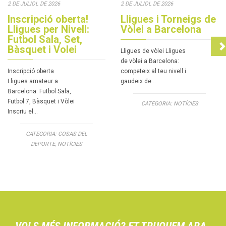
MATEIX!
Servei de dilluns a divendres de 10h a 14h i de 17h a 20h.
El teu nom
*
El teu telèfon
*
Privacitat
*
He llegit i acceptat les
Condicions de privacitat