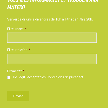
SUBSCRIU-TE AL NOSTRE BUTLLETÍ
Correu electrònic
*
LLIGUES
Lligues de futbol a Barcelona
Lliga futbol 7 Barcelona
Lliga futbol sala gespa Barcelona
Lliga futbol sala pavelló Barcelona
Lliga futbol sala femení Barcelona
Lliga bàsquet masculí Barcelona
Lliga bàsquet femení Barcelona