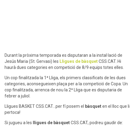
Jesús Maria (St. Gervasi) les
Lligues de bàsquet
CSS.CAT. Hi
haurà dues categories en competició de 8/9 equips totes elles.
Un cop finalitzada la 1ª Lliga, els primers classificats de les dues
categories, aconsegueixen plaça per a la competició de Copa. Un
cop finalitzada, arrenca de nou la 2ª Lliga que es disputaria de
febrer a juliol.
Lligues BASKET CSS.CAT…per fí posem el
bàsquet
en el lloc que li
pertoca!
Si jugueu a les
lligues de bàsquet
CSS.CAT, podreu gaudir de:
– Vestuaris nous de la temporada 2013 – 2014.
– Un pavelló amb capacitat per a 400 espectadors,
– Pilotes oficials ACB.
– Descompte de 10€ en el lloguer de camps durant tota la
temporada (sigui l’esport que sigui).
– Actualització de resultats en menys de 24h.