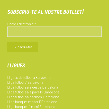
Preu lliga futbol sala
Preu lliga futbol 7
Preu lliga futbol sala femení
Preu lliga bàsquet masculí
Preu lliga bàsquet femení
Inscriu el teu equip on line!
LLigues i tornejos universitaris a Barcelona
Lligues i tornejos per a empreses a Barcelona
Lligues de voleibol a Barcelona
Lloguers
Lloguer de pistes i camps de futbol a Barcelona
Lloguer camp de futbol a Barcelona
Lloguer pista futbol a Barcelona
Lloguer pista bàsquet a Barcelona
Lloguer pista coberta a Barcelona
Lloguer pista futbol7 a Barcelona
Lloguer poliesportiu a Barcelona
Lloguer pavelló indoor Barcelona