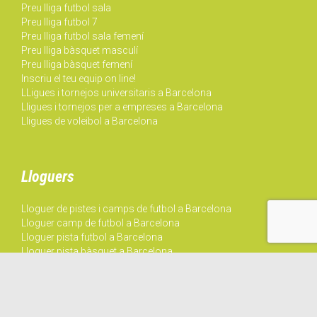
Lloga un camp de futbol de dilluns a dissabte!
Welcome to Barcelona
ДОБРО ПОЖАЛОВАТЬ В БАРСЕЛОНЕ
© 2018 CSS.CAT | Tots els drets reservats
Condicions de Privacitat
|
Avìs Legal
|
Cookies
↑






Segueix-nos!