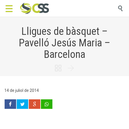

Lligues de bàsquet –
Pavelló Jesús Maria –
Barcelona


14 de juliol de 2014
Durant la pròxima temporada es disputaran a la instal·lació de