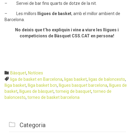
Bàsquet
Cosas del deporte
Futbol Sala Femení
Futbol-7
Notícies
Posts recents
Inscripció oberta! Lligues per Nivell: Futbol Sala, Set, Bàsquet i
Volei
Lligues i Torneigs de Vòlei a Barcelona
40 temporades fent créixer l’esport amateur a Barcelona