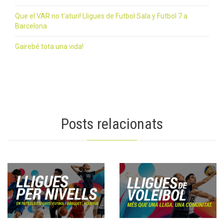
2 DE JULIOL DE 2026
2 DE JULIOL DE 2026
Inscripció oberta!
Lligues i Torneigs de
Lligues per Nivell:
Vòlei a Barcelona
Futbol Sala, Set,
Bàsquet i Volei
Lligues de vòlei Lligues
de vòlei a Barcelona:
Inscripció oberta
competeix al teu nivell i
Lligues amateur a
gaudeix de…
Barcelona: Futbol Sala,
Futbol 7, Bàsquet i Vòlei
CATEGORIA:
NOTÍCIES
Inscriu el…
CATEGORIA:
COSAS DEL
DEPORTE
,
NOTÍCIES
VOLS MÉS INFORMACIÓ? ET TRUQUEM ARA