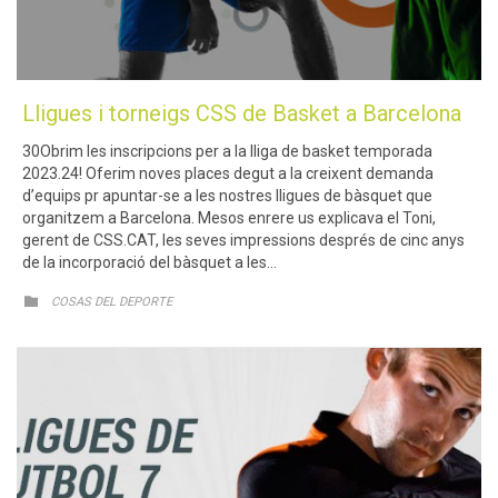
Lligues i torneigs CSS de Basket a Barcelona
30Obrim les inscripcions per a la lliga de basket temporada
2023.24! Oferim noves places degut a la creixent demanda
d’equips pr apuntar-se a les nostres lligues de bàsquet que
organitzem a Barcelona. Mesos enrere us explicava el Toni,
gerent de CSS.CAT, les seves impressions després de cinc anys
de la incorporació del bàsquet a les…
CATEGORY

COSAS DEL DEPORTE