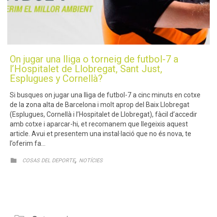
On jugar una lliga o torneig de futbol-7 a
l’Hospitalet de Llobregat, Sant Just,
Esplugues y Cornellà?
Si busques on jugar una lliga de futbol-7 a cinc minuts en cotxe
de la zona alta de Barcelona i molt aprop del Baix Llobregat
(Esplugues, Cornellà i l’Hospitalet de Llobregat), fàcil d’accedir
amb cotxe i aparcar-hi, et recomanem que llegeixis aquest
article. Avui et presentem una instal·lació que no és nova, te
l’oferim fa…
CATEGORY
,

COSAS DEL DEPORTE
NOTÍCIES