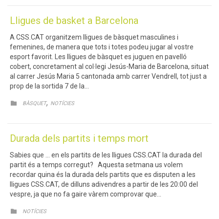
Lligues de basket a Barcelona
A CSS.CAT organitzem lligues de bàsquet masculines i
femenines, de manera que tots i totes podeu jugar al vostre
esport favorit. Les lligues de bàsquet es juguen en pavelló
cobert, concretament al col·legi Jesús-Maria de Barcelona, situat
al carrer Jesús Maria 5 cantonada amb carrer Vendrell, tot just a
prop de la sortida 7 de la…
CATEGORY
,

BÀSQUET
NOTÍCIES
Durada dels partits i temps mort
Sabies que … en els partits de les lligues CSS.CAT la durada del
partit és a temps corregut? Aquesta setmana us volem
recordar quina és la durada dels partits que es disputen a les
lligues CSS.CAT, de dilluns adivendres a partir de les 20:00 del
vespre, ja que no fa gaire vàrem comprovar que…
CATEGORY

NOTÍCIES