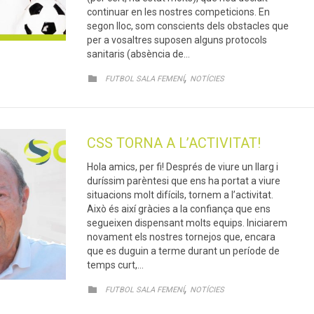
continuar en les nostres competicions. En
segon lloc, som conscients dels obstacles que
per a vosaltres suposen alguns protocols
sanitaris (absència de…
CATEGORY
,

FUTBOL SALA FEMENÍ
NOTÍCIES
CSS TORNA A L’ACTIVITAT!
Hola amics, per fi! Després de viure un llarg i
duríssim parèntesi que ens ha portat a viure
situacions molt difícils, tornem a l’activitat.
Això és així gràcies a la confiança que ens
segueixen dispensant molts equips. Iniciarem
novament els nostres tornejos que, encara
que es duguin a terme durant un període de
temps curt,…
CATEGORY
,

FUTBOL SALA FEMENÍ
NOTÍCIES