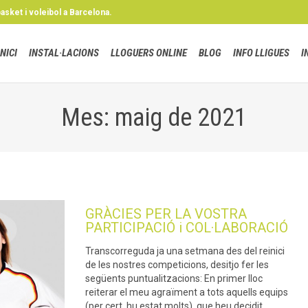
basket i voleibol a Barcelona.
INICI
INSTAL·LACIONS
LLOGUERS ONLINE
BLOG
INFO LLIGUES
I
Mes: maig de 2021
GRÀCIES PER LA VOSTRA
PARTICIPACIÓ i COL·LABORACIÓ
Transcorreguda ja una setmana des del reinici
de les nostres competicions, desitjo fer les
següents puntualitzacions: En primer lloc
reiterar el meu agraïment a tots aquells equips
(per cert, hu estat molts), que heu decidit