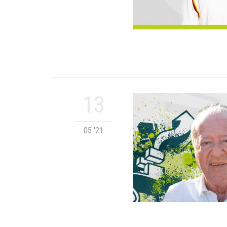
13
05 '21