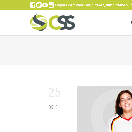




Lligues de futbol sala, futbol7, futbol femení, 
25
05 '21