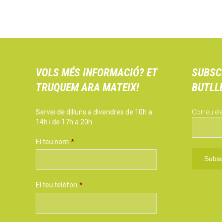
VOLS MÉS INFORMACIÓ? ET
SUBSC
TRUQUEM ARA MATEIX!
BUTLL
Servei de dilluns a divendres de 10h a
Correu el
14h i de 17h a 20h.
El teu nom
*
El teu telèfon
*