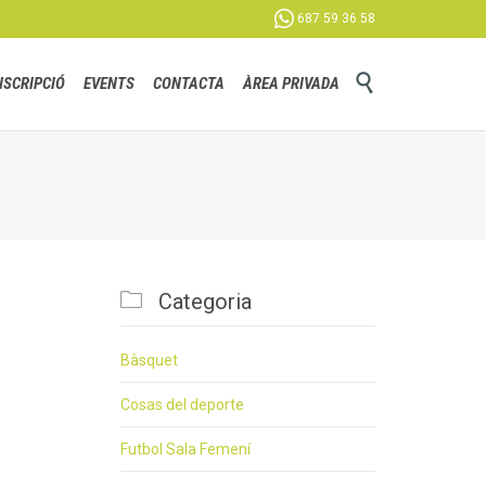

687 59 36 58
Skip

NSCRIPCIÓ
EVENTS
CONTACTA
ÀREA PRIVADA
to
content

Categoria
Bàsquet
Cosas del deporte
Futbol Sala Femení