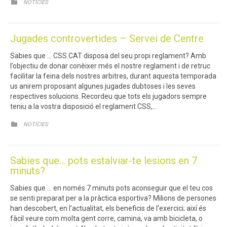
CATEGORY

NOTÍCIES
Jugades controvertides – Servei de Centre
Sabies que … CSS.CAT disposa del seu propi reglament? Amb
l’objectiu de donar conèixer més el nostre reglament i de retruc
facilitar la feina dels nostres arbitres, durant aquesta temporada
us anirem proposant algunes jugades dubtoses i les seves
respectives solucions. Recordeu que tots els jugadors sempre
teniu a la vostra disposició el reglament CSS,…
CATEGORY

NOTÍCIES
Sabies que… pots estalviar-te lesions en 7
minuts?
Sabies que … en només 7 minuts pots aconseguir que el teu cos
se senti preparat per a la pràctica esportiva? Milions de persones
han descobert, en l’actualitat, els beneficis de l’exercici; així és
fàcil veure com molta gent corre, camina, va amb bicicleta, o