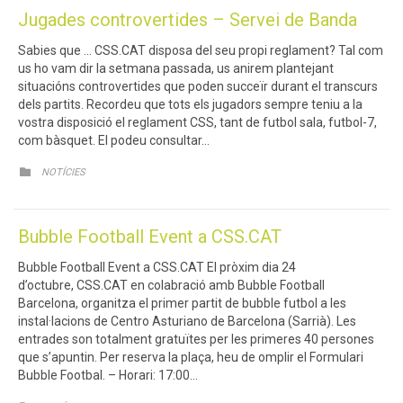
Jugades controvertides – Servei de Banda
Sabies que … CSS.CAT disposa del seu propi reglament? Tal com
us ho vam dir la setmana passada, us anirem plantejant
situacións controvertides que poden succeïr durant el transcurs
dels partits. Recordeu que tots els jugadors sempre teniu a la
vostra disposició el reglament CSS, tant de futbol sala, futbol-7,
com bàsquet. El podeu consultar…
CATEGORY

NOTÍCIES
Bubble Football Event a CSS.CAT
Bubble Football Event a CSS.CAT El pròxim dia 24
d’octubre, CSS.CAT en colabració amb Bubble Football
Barcelona, organitza el primer partit de bubble futbol a les
instal·lacions de Centro Asturiano de Barcelona (Sarrià). Les
entrades son totalment gratuïtes per les primeres 40 persones
que s’apuntin. Per reserva la plaça, heu de omplir el Formulari
Bubble Footbal. – Horari: 17:00…