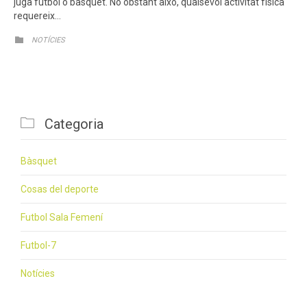
juga futbol o bàsquet. No obstant això, qualsevol activitat física
requereix…
CATEGORY

NOTÍCIES

Categoria
Bàsquet
Cosas del deporte
Futbol Sala Femení
Futbol-7
Notícies