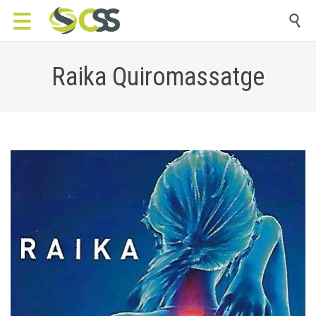

Raika Quiromassatge