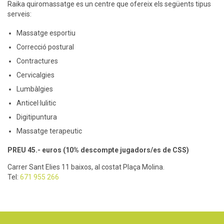
Raika quiromassatge es un centre que ofereix els següents tipus
serveis:
Massatge esportiu
Correcció postural
Contractures
Cervicalgies
Lumbàlgies
Anticel·lulitic
Digitipuntura
Massatge terapeutic
PREU 45.- euros (10% descompte jugadors/es de CSS)
Carrer Sant Elies 11 baixos, al costat Plaça Molina.
Tel:
671 955 266