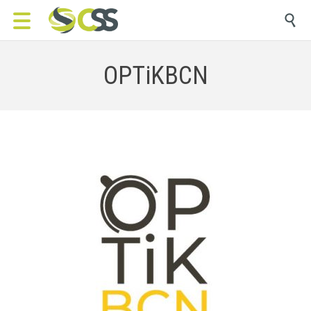

OPTiKBCN