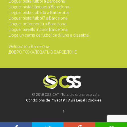
Lloguer pista futbol a Barcelona
Lloguer pista bàsquet a Barcelona
Lloguer pista coberta a Barcelona
Lloguer pista futbol7 a Barcelona
Lloguer poliesportiu a Barcelona
Lloguer pavelló indoor Barcelona
Lloga un camp de futbol de dilluns a dissabte!
Welcome to Barcelona
ДОБРО ПОЖАЛОВАТЬ В БАРСЕЛОНЕ
© 2018 CSS.CAT | Tots els drets reservats
Condicions de Privacitat
|
Avìs Legal
|
Cookies
↑






Segueix-nos!