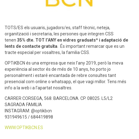
TOTS/ES els usuaris, jugadors/es, staff tècnic, neteja,
organització i secretaria, les persones que integren CSS
tenen
35% dte. TOT l’ANY en vidres graduats* i adaptació de
lents de contacte gratuïta
. És important remarcar que es un
tracte especial per vosaltres, la familia CSS.
OPTiKBCN és una empresa que neix l’any 2019, però la meva
experiència al sector és de més de 10 anys, ho porto jo
personalment i estaré encantada de rebre consultes tant
presencial com online o whatsapp, el que vagi millor. Tens més
info a la web i a l’apartat nosaltres.
CARRER CORSEGA, 568. BARCELONA. CP. 08025. L5/L2
SAGRADA FAMILIA
INSTAGRAM: @optikbcn
931949615 / 684419898
WWW.OPTIKBCN.ES