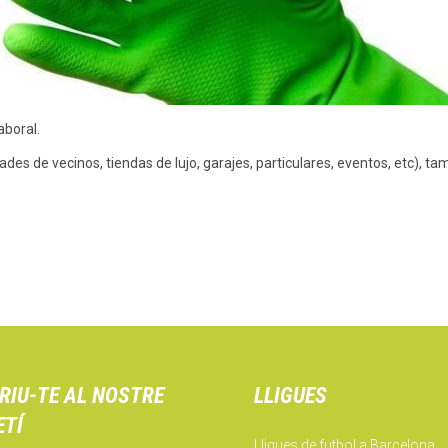
aboral.
des de vecinos, tiendas de lujo, garajes, particulares, eventos, etc), 
RIU-TE AL NOSTRE
LLIGUES
ETÍ
Lligues de futbol a Barcelona