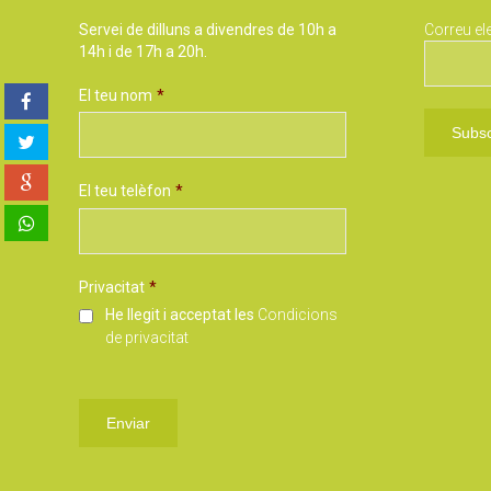
Servei de dilluns a divendres de 10h a
Correu el
14h i de 17h a 20h.
El teu nom
*
El teu telèfon
*
Privacitat
*
He llegit i acceptat les
Condicions
de privacitat