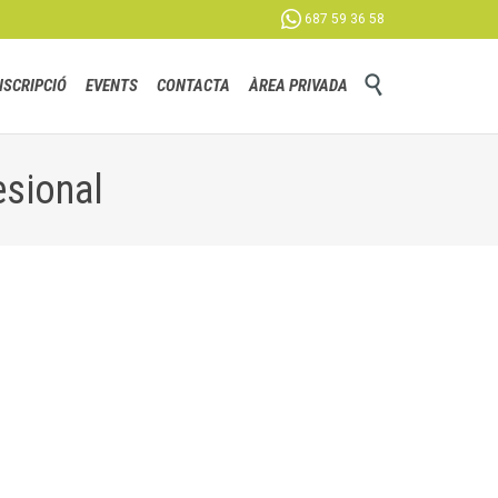

687 59 36 58
Skip

NSCRIPCIÓ
EVENTS
CONTACTA
ÀREA PRIVADA
to
content
esional