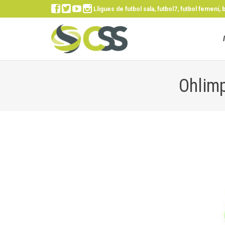




Lligues de futbol sala, futbol7, futbol femení, 
Ohlimp