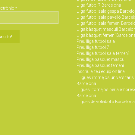
Lliga futbol 7 Barcelona
ectrònic
*
Lliga futbol sala gespa Barcel
Lliga futbol sala pavelló Barce
Lliga futbol sala femení Barce
Lliga bàsquet masculí Barcelo
Lliga bàsquet femení Barcelon
Preu lliga futbol sala
Preu lliga futbol 7
Preu lliga futbol sala femení
Preu lliga bàsquet masculí
Preu lliga bàsquet femení
Inscriu el teu equip on line!
LLigues i tornejos universitaris
Barcelona
Lligues i tornejos per a empres
Barcelona
Lligues de voleibol a Barcelona