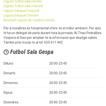
Lligues futbol sala pavelló
Lligues futbol sala masculí
Lligues bàsquet masculí
Lligues bàsquet femení
Novetat! Lligues de voleibol mixtes
Per a nosaltres és fonamental oferir-te el millor ambient. Per això
hi ha un delegat de pista durant tota la jornada. Al Thau Pedralbes
t’espera el Xavi per ampliar-te la informació que desitgis sabes.
També pots trucar-lo al tel. 655 611 442
Futbol Sala Gespa

Dilluns
20:00-23:45
Dimarts
20:00-23:45
Dimecres
20:00-23:45
Dijous
20:00-23:45
Divendres
20:00-23:45