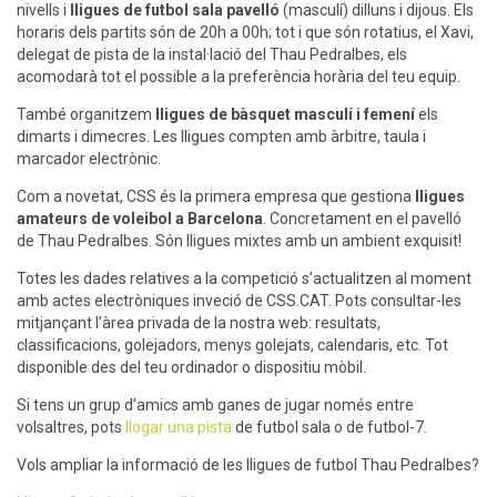
nivells i
lligues de futbol sala pavelló
(masculí) dilluns i dijous. Els
horaris dels partits són de 20h a 00h; tot i que són rotatius, el Xavi,
delegat de pista de la instal·lació del Thau Pedralbes, els
acomodarà tot el possible a la preferència horària del teu equip.
També organitzem
lligues de bàsquet masculí i femení
els
dimarts i dimecres. Les lligues compten amb àrbitre, taula i
marcador electrònic.
Com a novetat, CSS és la primera empresa que gestiona
lligues
amateurs de voleibol a Barcelona
. Concretament en el pavelló
de Thau Pedralbes. Són lligues mixtes amb un ambient exquisit!
Totes les dades relatives a la competició s’actualitzen al moment
amb actes electròniques inveció de CSS.CAT. Pots consultar-les
mitjançant l’àrea privada de la nostra web: resultats,
classificacions, golejadors, menys golejats, calendaris, etc. Tot
disponible des del teu ordinador o dispositiu mòbil.
Si tens un grup d’amics amb ganes de jugar només entre
volsaltres, pots
llogar una pista
de futbol sala o de futbol-7.
Vols ampliar la informació de les lligues de futbol Thau Pedralbes?