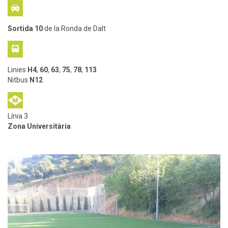

Sortida 10
de la Ronda de Dalt

Linies
H4
,
60
,
63
,
75
,
78
,
113
Nitbus
N12
Línia 3
Zona Universitària