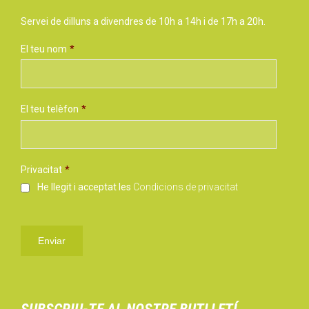
Servei de dilluns a divendres de 10h a 14h i de 17h a 20h.
El teu nom
*
El teu telèfon
*
Privacitat
*
He llegit i acceptat les
Condicions de privacitat