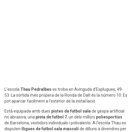
L’escola
Thau Pedralbes
es troba en Avinguda d’Esplugues, 49-
53. La sortida més propera de la Ronda de Dalt és la número 10. Es
pot aparcar facilment a l’exterior de la instal·lació.
Està equipada amb dues
pistes de futbol sala
de gespa artificial
no abrasiva, una
pista de futbol 7
, un dels millors
poliesportius
de Barcelona, vestidors individuals i polivalents. A l’escola Thau es
disputen
lligues de futbol sala masculí
de dilluns a divendres per