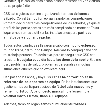
Géminis
, que con los años acabó desapareciendo tal vez víctima
de su propio éxito.
CSS.cat siguió su camino organizando torneos
de lunes a
sábado
. Con el tiempo fui reorganizando las competiciones.
Primero decidí cerrar las competiciones de los sábados, ya que el
perfil de los participantes era más complicado de manejar. En su
lugar empezamos a utilizar las instalaciones para
partidos
amistosos y alquiler de pistas
.
Todos estos cambios se llevaron a cabo con
mucho esfuerzo,
mucho trabajo y mucho tiempo
. Además lo compaginaba con
mi trabajo personal. En definitiva, para conseguir que CSS.cat
creciera,
trabajaba cada día hasta las doce de la noche
. Eso me
trajo problemas de salud, problemas personales y muchas
situaciones difíciles que no explicaré aquí.
Han pasado los años, y hoy
CSS.cat se ha convertido en un
referente de los deportes de equipo
. En las instalaciones que
gestionamos participan equipos de
fútbol sala masculino y
femenino, fútbol 7, baloncesto masculino y femenino y
voleibol mixto
. En total,
unos 400 equipos
.
Además, también organizamos puntualmente
torneos