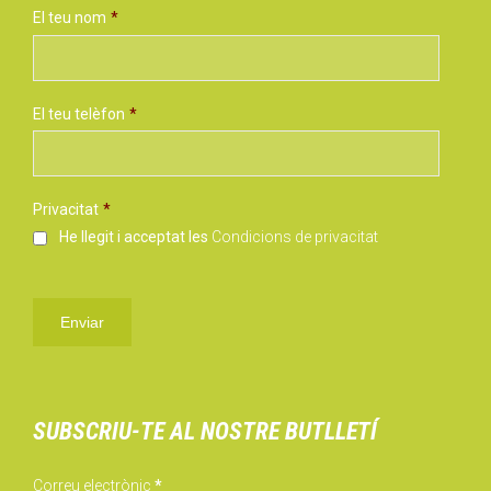
El teu nom
*
El teu telèfon
*
Privacitat
*
He llegit i acceptat les
Condicions de privacitat
SUBSCRIU-TE AL NOSTRE BUTLLETÍ
Correu electrònic
*