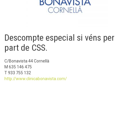
Descompte especial si véns per
part de CSS.
C/Bonavista 44 Cornellà
M 635 146 475
T 933 755 132
http://www.clinicabonavista.com/