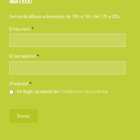
MATEIX!
Servei de dilluns a divendres de 10h a 14h i de 17h a 20h.
El teu nom
*
El teu telèfon
*
Privacitat
*
He llegit i acceptat les
Condicions de privacitat