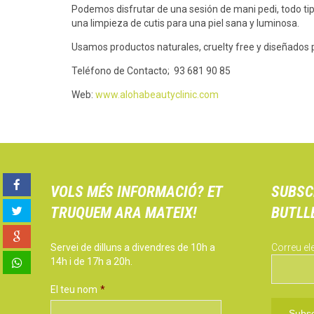
Podemos disfrutar de una sesión de mani pedi, todo tip
una limpieza de cutis para una piel sana y luminosa.
Usamos productos naturales, cruelty free y diseñados p
Teléfono de Contacto; 93 681 90 85
Web:
www.alohabeautyclinic.com
VOLS MÉS INFORMACIÓ? ET
SUBSC
TRUQUEM ARA MATEIX!
BUTLL
Servei de dilluns a divendres de 10h a
Correu el
14h i de 17h a 20h.
El teu nom
*