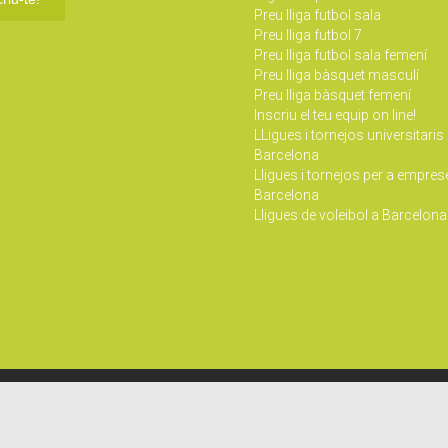
Preu lliga futbol sala
Preu lliga futbol 7
Preu lliga futbol sala femení
Preu lliga bàsquet masculí
Preu lliga bàsquet femení
Inscriu el teu equip on line!
LLigues i tornejos universitaris
Barcelona
Lligues i tornejos per a empres
Barcelona
Lligues de voleibol a Barcelona
↑
es