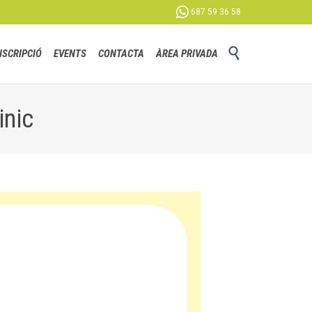

687 59 36 58
Skip

NSCRIPCIÓ
EVENTS
CONTACTA
ÀREA PRIVADA
to
content
inic