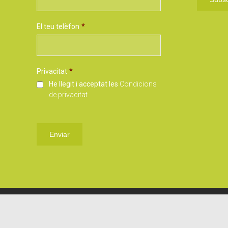
El teu telèfon
*
Privacitat
*
He llegit i acceptat les
Condicions
de privacitat
© 2018 CSS.CAT | Tots els drets reservats
Condicions de Privacitat
|
Avìs Legal
|
Cooki