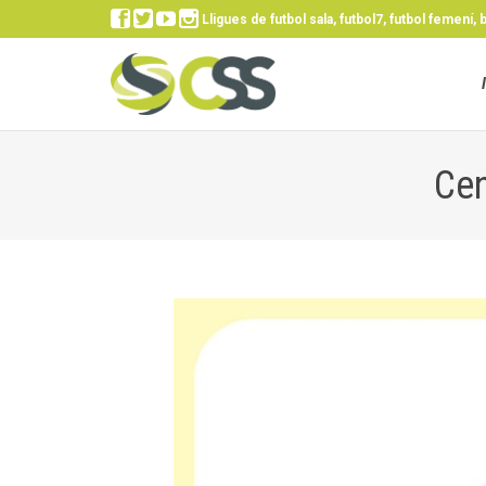




Lligues de futbol sala, futbol7, futbol femení, 
Cen