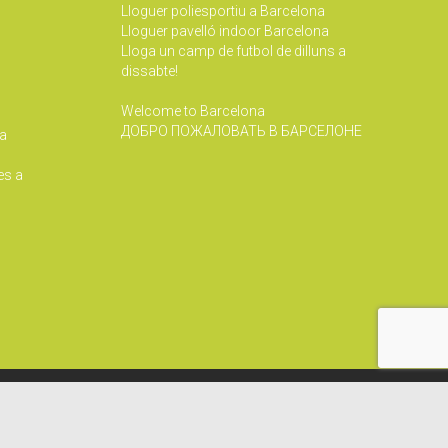
Lloguer poliesportiu a Barcelona
Lloguer pavelló indoor Barcelona
Lloga un camp de futbol de dilluns a
dissabte!
Welcome to Barcelona
ДОБРО ПОЖАЛОВАТЬ В БАРСЕЛОНЕ
 a
es a






Segueix-nos!