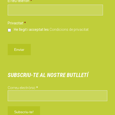
El teu telèfon
*
Privacitat
*
He llegit i acceptat les
Condicions de privacitat
SUBSCRIU-TE AL NOSTRE BUTLLETÍ
Correu electrònic
*