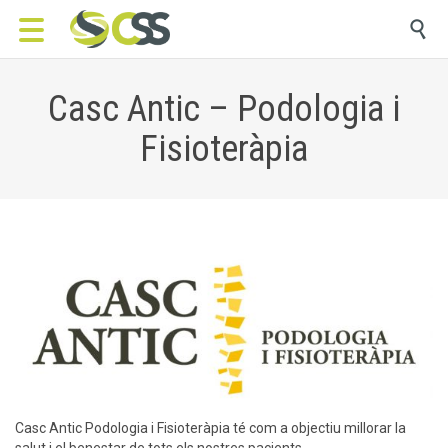

Casc Antic – Podologia i
Fisioteràpia
Casc Antic Podologia i Fisioteràpia té com a objectiu millorar la
salut i el benestar de tots els nostres pacients.