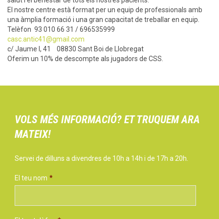
El nostre centre està format per un equip de professionals amb
una àmplia formació i una gran capacitat de treballar en equip.
Telèfon 93 010 66 31 / 696535999
casc.antic41@gmail.com
c/ Jaume I, 41 08830 Sant Boi de Llobregat
Oferim un 10% de descompte als jugadors de CSS.
VOLS MÉS INFORMACIÓ? ET TRUQUEM ARA
MATEIX!
Servei de dilluns a divendres de 10h a 14h i de 17h a 20h.
El teu nom
*